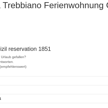
a Trebbiano Ferienwohnung
zil reservation 1851
r Urlaub gefallen?
ntworten.
5 (empfehlenswert)
1