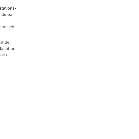
tations-
ttelbar
matisch
nt der
lacht er
ails