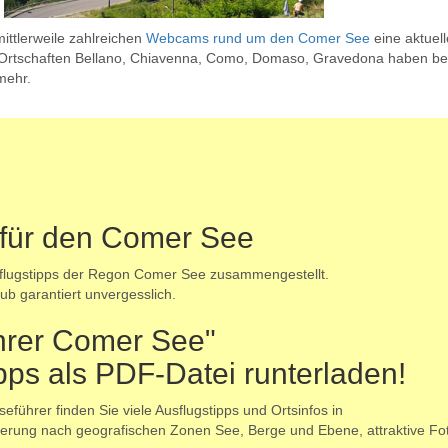
mittlerweile zahlreichen
Webcams rund um den Comer See
eine aktuel
e Ortschaften Bellano, Chiavenna, Como, Domaso, Gravedona haben be
mehr.
 für den Comer See
sflugstipps der Regon Comer See zusammengestellt.
aub garantiert unvergesslich.
ührer Comer See"
ipps als PDF-Datei runterladen!
führer finden Sie viele Ausflugstipps und Ortsinfos in
ederung nach geografischen Zonen See, Berge und Ebene, attraktive Fo